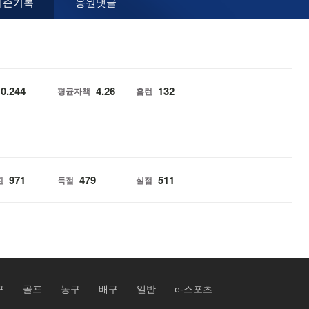
시즌기록
응원댓글
0.244
4.26
132
평균자책
홈런
971
479
511
진
득점
실점
구
골프
농구
배구
일반
e-스포츠