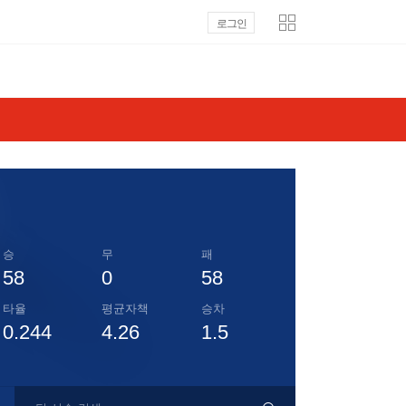
로그인
승
무
패
58
0
58
타율
평균자책
승차
0.244
4.26
1.5