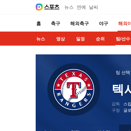
뉴스
연예
날씨
홈
축구
해외축구
야구
해외
뉴스
영상
일정
순위
팀/선수
팀 선택
텍
감독
스킵
구장
글로