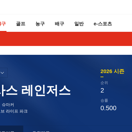
야구
골프
농구
배구
일반
e-스포츠
2026
시즌
순위
사스 레인저스
2
승률
 슈마커
0.500
브 라이프 파크