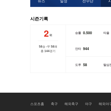
뉴스
일정
선수단
시즌기록
2
0.500
승률
타율
위
58
승
-
무
58
패
944
안타
총
144
경기
58
도루
탈삼
스포츠홈
축구
해외축구
야구
해외야