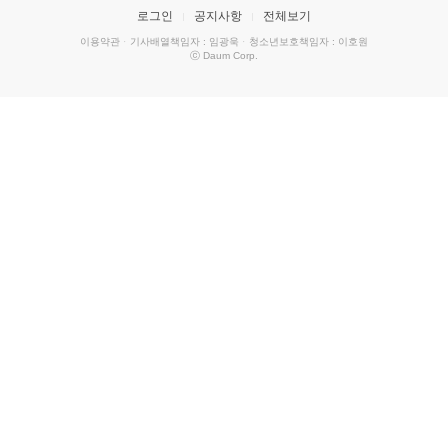
로그인
공지사항
전체보기
이용약관
·
기사배열책임자 : 임광욱
·
청소년보호책임자 : 이호원
ⓒ Daum Corp.