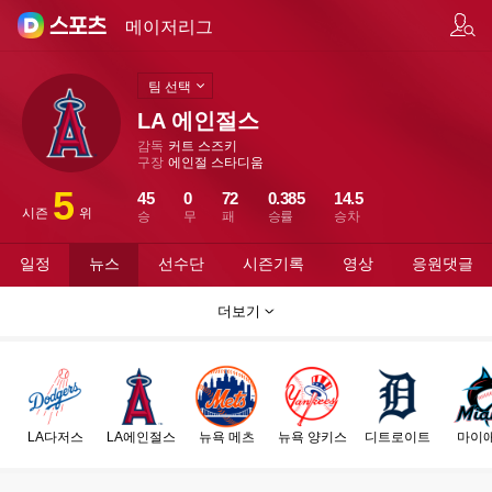
팀/선수 검색
메이저리그
팀 선택
LA 에인절스
감독
커트 스즈키
구장
에인절 스타디움
5
45
0
72
0.385
14.5
시즌
위
승
무
패
승률
승차
일정
뉴스
선수단
시즌기록
영상
응원댓글
더보기
LA다저스
LA에인절스
뉴욕 메츠
뉴욕 양키스
디트로이트
마이