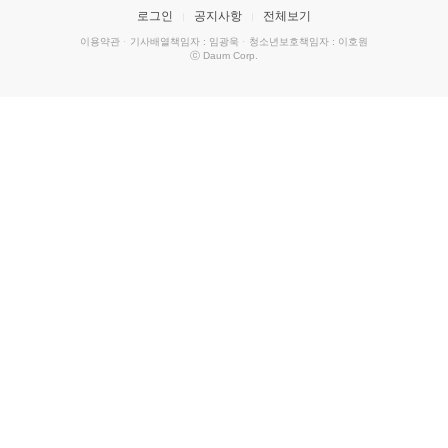
로그인
공지사항
전체보기
이용약관
·
기사배열책임자 : 임광욱
·
청소년보호책임자 : 이호원
ⓒ Daum Corp.