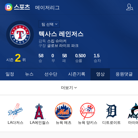
팀/선수 검색
메이저리그
팀 선택
텍사스 레인저스
감독
스킵 슈마커
구장
글로브 라이프 파크
2
58
0
58
0.500
1.5
시즌
위
승
무
패
승률
승차
일정
뉴스
선수단
시즌기록
영상
응원댓글
더보기
LA다저스
LA에인절스
뉴욕 메츠
뉴욕 양키스
디트로이트
마이