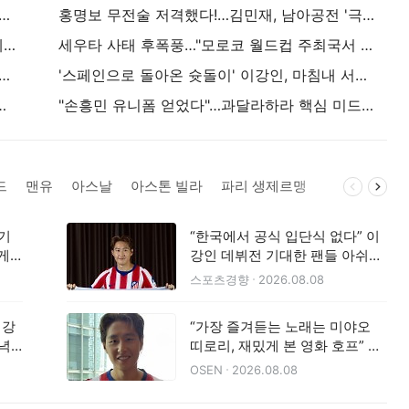
틀레티코 마드리드 첫 훈련 진행…9일 맨시티 상대로 데뷔전 예상
홍명보 무전술 저격했다!…김민재, 남아공전 '극대노 이유' 공개→"공격수 필요했다" 인정
"루쿠미를 올드 트래포드로 데려오려는 계획에 타격"…맨체스터 유나이티드, 센터백 보강 차질→선수는 유벤투스-첼시 선호
세우타 사태 후폭풍…"모로코 월드컵 주최국서 빼자"
물 수비수', 맨체스터 유나이티드 이적설 다시 불붙었다..."우선적으로 원하는 선수 영입 불발 시 선택지"
'스페인으로 돌아온 슛돌이' 이강인, 마침내 서울에서 AT 마드리드 데뷔... "더 일찍 합류하지 못해 아쉬웠다"→생애 첫 'No.7' 출격
라스트 댄스 아직 안 끝났다, 2028 코파 출전도 본인에게 맡긴다
"손흥민 유니폼 얻었다"…과달라하라 핵심 미드필더, 승부차기 패배에도 싱글벙글
드
맨유
아스날
아스톤 빌라
파리 생제르맹
바르셀로나
 기
“한국에서 공식 입단식 없다” 이
게
강인 데뷔전 기대한 팬들 아쉬움
···西 언론 “스페인 현지에서 열린
스포츠경향
2026.08.08
다”
이강
“가장 즐겨듣는 노래는 미야오
저녁
띠로리, 재밌게 본 영화 호프” 이
레티코
강인, K문화 전도사로 나섰다
OSEN
2026.08.08