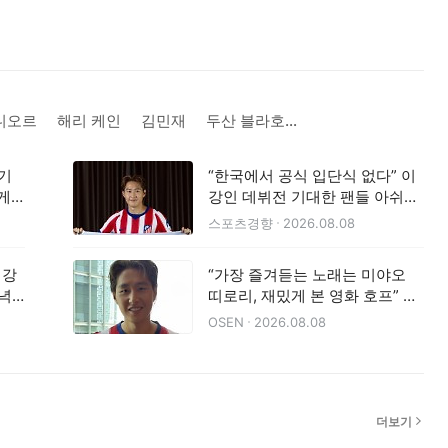
니오르
해리 케인
김민재
두산 블라호비치
 기
“한국에서 공식 입단식 없다” 이
게
강인 데뷔전 기대한 팬들 아쉬움
···西 언론 “스페인 현지에서 열린
스포츠경향
2026.08.08
다”
이강
“가장 즐겨듣는 노래는 미야오
저녁
띠로리, 재밌게 본 영화 호프” 이
레티코
강인, K문화 전도사로 나섰다
OSEN
2026.08.08
더보기