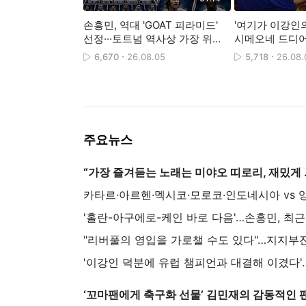
손흥민, 역대 'GOAT 피라미드'
'여기가 이강인
선정···토트넘 역사상 가장 위대
시메오네 드디
한 선수 21인에 포함
6,670
26.08.05
5,718
26.08.
주요뉴스
“가장 즐겨듣는 노래는