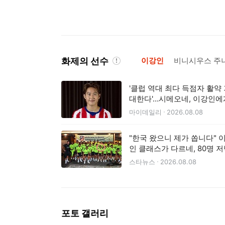
화제의 선수
이강인
비니시우스 주
'클럽 역대 최다 득점자 활약
대한다'…시메오네, 이강인에
스트라이커 활약 기대
마이데일리
2026.08.08
"한국 왔으니 제가 쏩니다" 
인 클래스가 다르네, 80명 
대접 '통 큰 신고식'... 아틀
스타뉴스
2026.08.08
도 감동
포토 갤러리