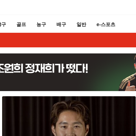
야구
골프
농구
배구
일반
e-스포츠