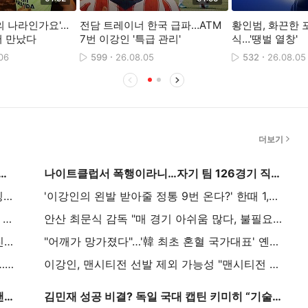
의 나라인가요'…
전담 트레이너 한국 급파…ATM
황인범, 화끈한 
어 만났다
7번 이강인 '특급 관리'
식…'땡벌 열창'
06
599
26.08.05
532
26.08.05
더보기
 미야오 띠로리, 재밌게 본 영화 호프” 이강인, K문화 전도사로 나섰다
나이트클럽서 폭행이라니…자기 팀 126경기 직접 베팅→8개월 출장 정지, 중징계 받고도 정신 못 차렸다, 英 대표 FW, 재판 넘겨져
카타르·아르헨·멕시코·모로코·인도네시아 vs 잉글랜드·독일·크로아티아·네덜란드·요르단…세계 축구 분열 점점 더 커진다, 찬반 국가 어디?
'이강인의 왼발 받아줄 정통 9번 온다?' 한때 1,307억 공격수 블라호비치, 아틀레티코 이적 검토
'홀란-아구에로-케인 바로 다음'…손흥민, 최근 10시즌 EPL 해트트릭 최다 공동 4위→살라와 어깨 나란히
안산 최문식 감독 "매 경기 아쉬움 많다, 불필요한 수비 실수 줄여야"[K리그2 인터뷰]
"리버풀의 영입을 가로챌 수도 있다"…지지부진했던 맨유, 이적시장 막판 속도 낸다→'EPL 검증 LB' 로빈슨+PSG 특급 유망주 음바예 정조준
"어깨가 망가졌다"…'韓 최초 혼혈 국가대표' 옌스, 월드컵 끝나자마자 연이은 악재→부상 털고 돌아오자마자 또 쓰러졌다 "수 주간 결장 전망"
'이강인 덕분에 유럽 챔피언과 대결해 이겼다'…스페인 2부리그 클럽 감격
이강인, 맨시티전 선발 제외 가능성 "맨시티전 대비 훈련서 '후보조' 포함"
‘꼬마팬에게 축구화 선물’ 김민재의 감동적인 팬서비스 “꼬마가 달라고 하니까…”
김민재 성공 비결? 독일 국대 캡틴 키미히 “기술과 스피드에 타고난 신체 조건까지”···“수비 포지션 성공엔 피지컬 아주 중요” [MK인터뷰]