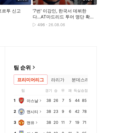
포르투 신고
'7번' 이강인, 한국서 데뷔한
[스포츠머그] "
다…AT마드리드 투어 명단 확
환영은 처음이야"…
정, 오늘 입국
라도 놀란 튀르키
496
26.08.06
250
26.08.06
대급 환대
팀 순위
프리미어리그
라리가
분데스리가
팀
경기
승
무
패
득실
승점
1
38
26
7
5
44
85
아스날
2
38
23
9
6
42
78
맨시티
3
38
20
11
7
19
71
맨유