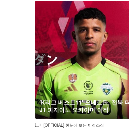
'K리그 베스트11' 오베르단, 전북 
J1 파지아노 오카야마 이적
[OFFICIAL] 한눈에 보는 이적소식