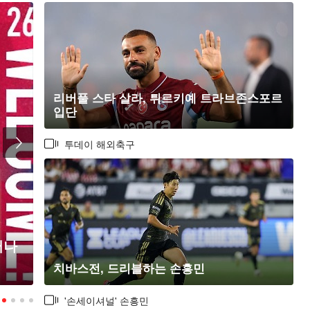
리버풀 스타 살라, 튀르키예 트라브존스포르
입단
투데이 해외축구
떠나
맨체스터 유나이티드, 2008년생 CDM
오로스코 영입..."영어부터 배우겠다"
치바스전, 드리블하는 손흥민
각오 공개
'손세이셔널' 손흥민