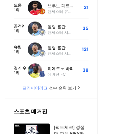
도움
브루노 페르난데스
21
1위
맨체스터 유나이티드
공격P
엘링 홀란
35
1위
맨체스터 시티 FC
슈팅
엘링 홀란
121
1위
맨체스터 시티 FC
경기 수
티에르노 바리
38
1위
에버턴 FC
프리미어리그
선수 순위 보기
스포츠 매거진
[팩트체크] 성접
대 파문 FIFA까