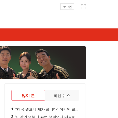
로그인
많이 본
최신 뉴스
1
"한국 왔으니 제가 쏩니다" 이강인 클래스가 다르네, 80명 저녁 대접 '통 큰 신고식'... 아틀레티코도 감동
2
'이강인 덕분에 유럽 챔피언과 대결해 이겼다'…스페인 2부리그 클럽 감격