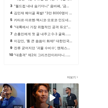
3
"월드컵 내내 숨기더니" 음바페, '금발 미녀' 여친과 심야 밀회... 피팅룸 밖 원피스 3벌 들고 '현실 남친' 면모
4
김민재 헤더골 폭발! "3만 8000명이 열광했다"... 현지 집중조명, 뮌헨도 EPL 애스턴 빌라 2-1 격파
5
카타르·아르헨·멕시코·모로코·인도네시아 vs 잉글랜드·독일·크로아티아·네덜란드·요르단…세계 축구 분열 점점 더 커진다, 찬반 국가 어디?
6
"대륙에서 가장 위협적인 공격 듀오"…손흥민 향한 MLS의 극찬 "한국의 전설, 톨루카전도 스타들이 해줘야 한다"
'아스널 팬들 뒷목 잡을 주장'...英 매
7
손흥민에게 첫 골 내주고 0-3 굴욕…라이벌 LA 갤럭시, 결국 칼 꺼내 들었다! 'MLS 연봉 4위' 로사노 영입 임박
체 "비니시우스급 스타 데려올..
포포투
8
이강인, '통 큰 씀씀이 화제!' 대한민국 방문한 관계자 80명 식사 대접 한다...西 매체 "LEE, 아틀레티코 마드리드 마음 훔치고 있다" 호평
9
잔류 굳어지던 '괴물 수비수', 맨체스터 유나이티드 이적설 다시 불붙었다..."우선적으로 원하는 선수 영입 불발 시 선택지"
10
"대충격" 제2의 그리즈만이라더니...이강인, AT 마드리드 주전 제외 날벼락? "평가전 선발 아닌 교체 멤버"→"시메오네 직접 움직임 지시"
더보기
01:14
01:24