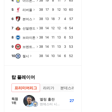
4
38
19
8
11
7
65
아스톤 빌라
5
38
17
9
12
10
60
리버풀
6
38
13
18
7
4
57
본머스
7
38
14
12
12
-6
54
선덜랜드
8
38
14
11
13
6
53
브라이튼
9
38
14
11
13
3
53
브렌트포드
리버풀
크리스탈 팰리스
바이에른 뮌헨
맨시티
유벤투스
10
38
14
10
14
6
52
첼시
탑 플레이어
프리미어리그
라리가
분데스리가
득점
엘링 홀란
27
1위
맨체스터 시티 FC