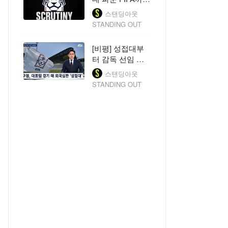
지…‘10년 출전금
스탠딩아웃
지, 2002 삭제’ 근
STANDING OUT
거 있나
[비평] 성접대부
터 감독 선임 논
란까지…축협 개
스탠딩아웃
혁, 누가 누구를
STANDING OUT
하나
"메시 데려온 줄" 평가받았던 日 공격
칠레 콜
수, 스코틀랜드 명문 레인저스 입
냐
단..."빠르고 직선적"