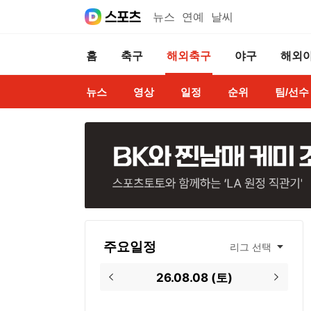
뉴스
연예
날씨
홈
축구
해외축구
야구
해외
뉴스
영상
일정
순위
팀/선수
주요일정
리그 선택
26.08.08
(
토
)