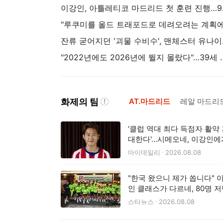
이강인, 아
잔류 굳어지던 '괴
"2022년에도 2026년에 뛸지 몰랐다"…39세 메시 
화제의 팀
AT.마드리드
레알 마드리
'클럽 역대 최다 득점자 활약
대한다'…시메오네, 이강인에
스트라이커 활약 기대
마이데일리
2026.08.08
"한국 왔으니 제가 쏩니다" 
인 클래스가 다르네, 80명 
대접 '통 큰 신고식'... 아틀
스타뉴스
2026.08.08
도 감동