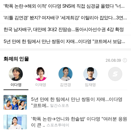
'학폭 논란→해외 이적' 이다영 SNS에 직접 심경글 올렸다 "너무 행복해요, 여러분 응원 덕분에 여기까지 왔다"
'리틀 김연경' 봤지? 여자배구 '세계최강' 이탈리아 잡았다…3연승 폭풍질주
한국 남자배구, 대만에 3대2 진땀승…동아시아선수권 4강 확정
5년 만에 한 팀에서 만난 쌍둥이 자매…이다영 "코트에서 보답하겠다"
화제의 인물
26.08.09
도움말
이다영
이재영
김연경
임재영
5년 만에 한 팀에서 만난 쌍둥이 자매…이다영
"코트에..
일간스포츠
'학폭 논란→언니와 한솥밥' 이다영 "여러분 응원
이 큰 ..
스포츠투데이