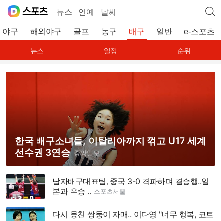
뉴스
연예
날씨
야구
해외야구
골프
농구
배구
일반
e-스포츠
뉴스
일정
순위
한국 배구소녀들, 이탈리아까지 꺾고 U17 세계
선수권 3연승
중앙일보
남자배구대표팀, 중국 3-0 격파하며 결승행..일
본과 우승 ..
스포츠서울
다시 뭉친 쌍둥이 자매.. 이다영 "너무 행복, 코트