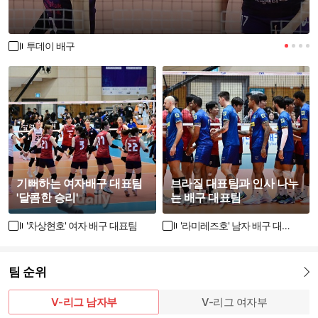
투데이 배구
기뻐하는 여자배구 대표팀
브라질 대표팀과 인사 나누
'달콤한 승리'
는 배구 대표팀
'차상현호' 여자 배구 대표팀
'라미레즈호' 남자 배구 대표팀
팀 순위
더보기
V-리그 남자부
V-리그 여자부