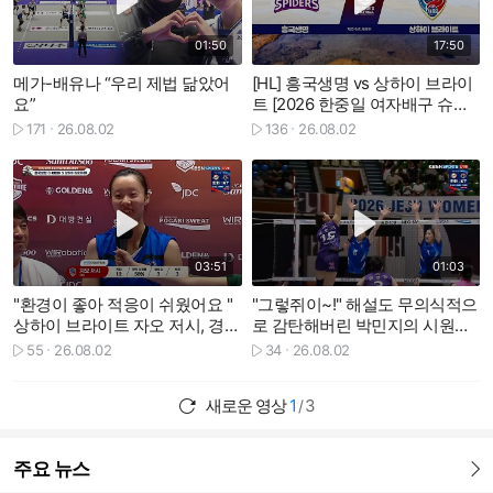
01:50
17:50
메가-배유나 “우리 제법 닮았어
[HL] 흥국생명 vs 상하이 브라이
요”
트 [2026 한중일 여자배구 슈퍼
매치]
171
26.08.02
136
26.08.02
재생수
재생수
재생하기
재생하기
03:51
01:03
"환경이 좋아 적응이 쉬웠어요 "
"그렇쥐이~!" 해설도 무의식적으
상하이 브라이트 자오 저시, 경기
로 감탄해버린 박민지의 시원한
후 인터뷰
공격 [2026 한중일 여자배구 슈
55
26.08.02
34
26.08.02
재생수
재생수
퍼매치]
새로운 영상
1
3
/
주요 뉴스
더보기