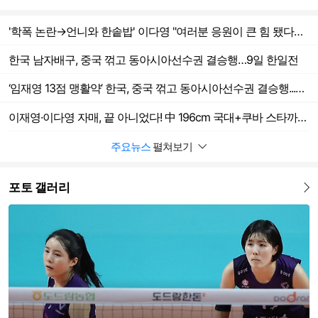
'학폭 논란→언니와 한솥밥' 이다영 "여러분 응원이 큰 힘 됐다…보답할 것"
한국 남자배구, 중국 꺾고 동아시아선수권 결승행…9일 한일전
‘임재영 13점 맹활약’ 한국, 중국 꺾고 동아시아선수권 결승행...일본과 마지막 승부 펼친다
이재영·이다영 자매, 끝 아니었다! 中 196cm 국대+쿠바 스타까지 싹쓸이…창단 1년 만에 유럽 정조준
주요뉴스
펼쳐보기
포토 갤러리
더보기