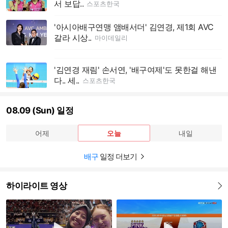
서 보답..
스포츠한국
'아시아배구연맹 앰배서더' 김연경, 제1회 AVC
갈라 시상..
마이데일리
'김연경 재림' 손서연, '배구여제'도 못한걸 해낸
다.. 세..
스포츠한국
08.09 (Sun) 일정
어제
오늘
내일
배구
일정 더보기
하이라이트 영상
더보기
재생하기
재생하기