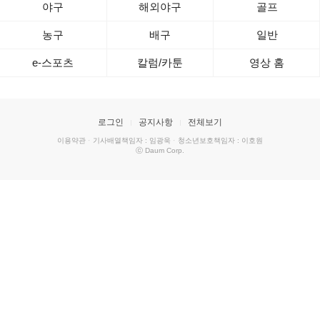
야구
해외야구
골프
농구
배구
일반
e-스포츠
칼럼/카툰
영상 홈
로그인
공지사항
전체보기
이용약관
·
기사배열책임자 : 임광욱
·
청소년보호책임자 : 이호원
ⓒ Daum Corp.