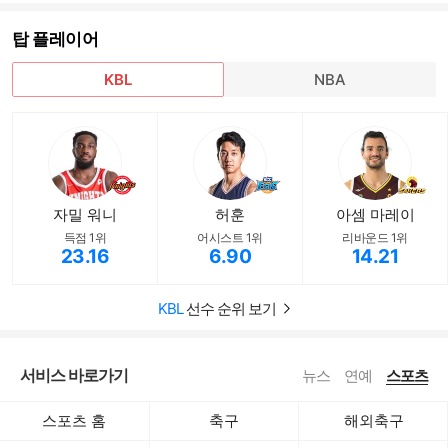
탑 플레이어
KBL
NBA
자밀 워니
허훈
아셈 마레이
득점 1위
어시스트 1위
리바운드 1위
23.16
6.90
14.21
KBL
선수 순위 보기
서비스 바로가기
뉴스
연예
스포츠
스포츠 홈
축구
해외축구