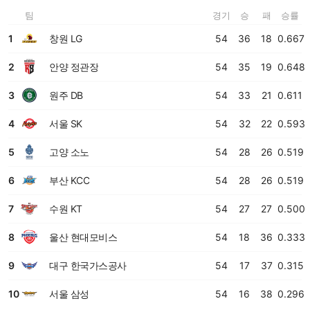
팀
경기
승
패
승률
1
창원 LG
54
36
18
0.667
2
안양 정관장
54
35
19
0.648
3
원주 DB
54
33
21
0.611
4
서울 SK
54
32
22
0.593
5
고양 소노
54
28
26
0.519
6
부산 KCC
54
28
26
0.519
7
수원 KT
54
27
27
0.500
8
울산 현대모비스
54
18
36
0.333
9
대구 한국가스공사
54
17
37
0.315
10
서울 삼성
54
16
38
0.296