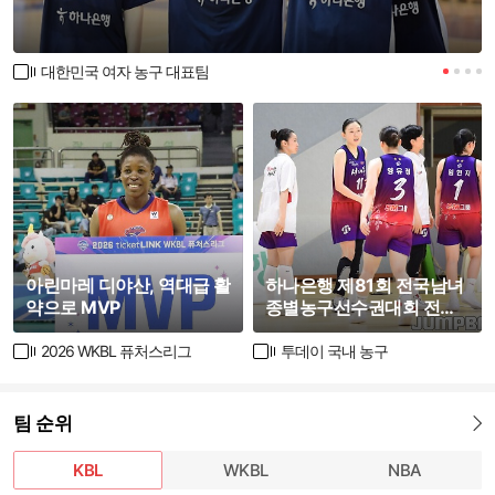
대한민국 여자 농구 대표팀
아린마레 디야산, 역대급 활
하나은행 제81회 전국남녀
약으로 MVP
종별농구선수권대회 전남
농구협회와 서대문구청 경
기 화보
2026 WKBL 퓨처스리그
투데이 국내 농구
팀 순위
더보기
KBL
WKBL
NBA