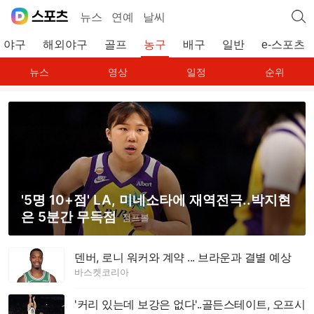
뉴스
연예
날씨
야구
해외야구
골프
농구
배구
일반
e-스포츠
뉴스
영상
일정
순위
'5명 10+점' LA, 미네소타에 재역전극..박지현
은 5분간 무득점
점프볼
덴버, 로니 워커와 계약 ... 브라운과 결별 예상
바스켓코리아
'커리 있는데 보강은 없다'..골든스테이트, 오프시