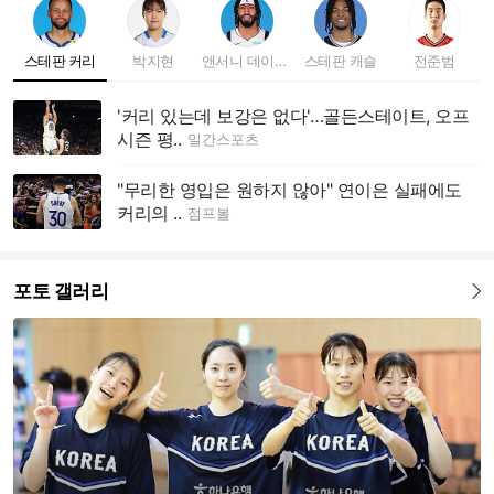
스테판 커리
박지현
앤서니 데이비스
스테판 캐슬
전준범
'커리 있는데 보강은 없다'…골든스테이트, 오프
시즌 평..
일간스포츠
"무리한 영입은 원하지 않아" 연이은 실패에도
커리의 ..
점프볼
포토 갤러리
더보기