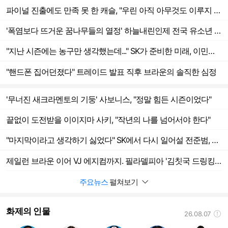
파이널 진출에도 만족 못 한 캐슬, "우린 아직 아무것도 이루지 못했다"
'폭염보다 뜨거운 꿈나무들의 열정' 하늘내린인제 전국 유소년 농구 대회 개막![전국유소년]
"지난 시즌에는 농구만 생각했는데..." SK가 준비한 미래, 이민서가 만들어 갈 변화
"핸드폰 집어던졌다" 트레이드 발표 직후 브라운의 솔직한 심정
'무너진 새크라멘토의 기둥' 사보니스, "정말 힘든 시즌이었다"
끝없이 도전받을 이이지마 사키, "작년의 나를 넘어서야 한다"
"마지막이라고 생각하기 싫었다" SK에서 다시 일어설 전준범, 초심부터 찾으려 한다
제일런 브라운 이어 VJ 에지컴까지. 필라델피아 '김칫국 드링킹'은 계속된다. "우승 못하면 실패"
주요뉴스
펼쳐보기
화제의 인물
26.08.07
도움말