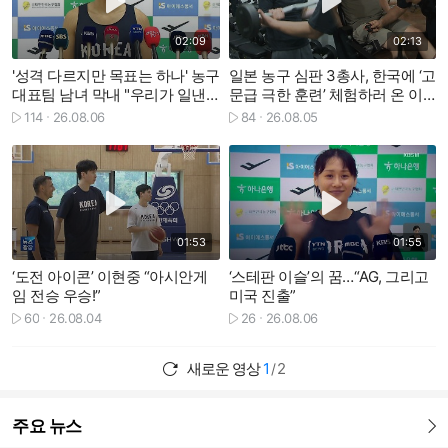
02:09
02:13
'성격 다르지만 목표는 하나' 농구
일본 농구 심판 3총사, 한국에 ‘고
대표팀 남녀 막내 "우리가 일낸
문급 극한 훈련’ 체험하러 온 이
다"
유는?
114
26.08.06
84
26.08.05
재생수
재생수
재생하기
재생하기
01:53
01:55
‘도전 아이콘’ 이현중 “아시안게
‘스테판 이슬’의 꿈…“AG, 그리고
임 전승 우승!”
미국 진출”
60
26.08.04
26
26.08.06
재생수
재생수
새로운 영상
1
2
/
주요 뉴스
더보기