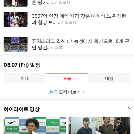
즌 평가..
일간스포츠
3907억 연장 계약 자격 갖춘 데이비스, 워싱턴
과 협상 보..
일간스포츠
퓨처스리그 결산 : 가능성에서 확신으로.. 6개 구
단 영건..
점프볼
08.07 (Fri) 일정
어제
오늘
내일
농구
일정 더보기
하이라이트 영상
더보기
재생하기
재생하기