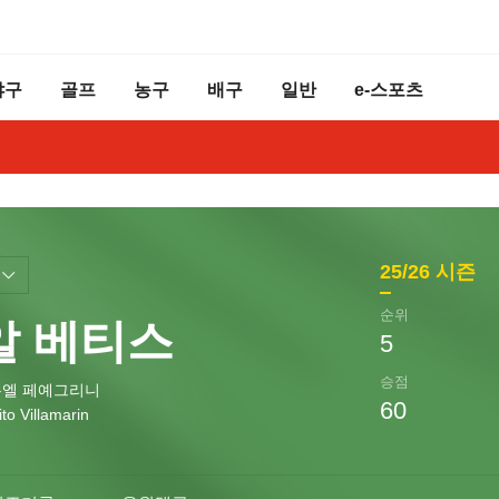
야구
골프
농구
배구
일반
e-스포츠
25/26
시즌
순위
알 베티스
5
승점
엘 페예그리니
60
to Villamarin