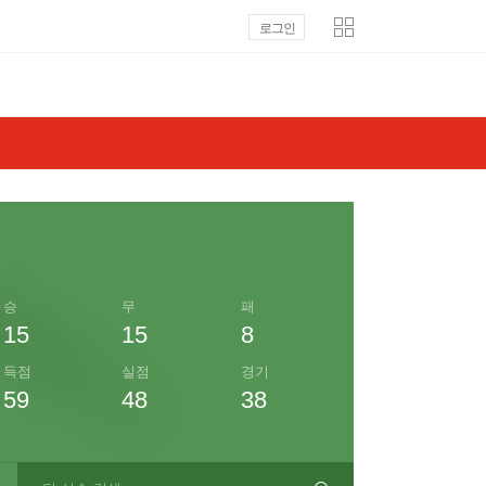
로그인
승
무
패
15
15
8
득점
실점
경기
59
48
38