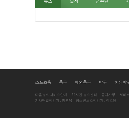
뉴스
일정
선수단
스포츠홈
축구
해외축구
야구
해외야
다음뉴스 서비스안내
·
24시간 뉴스센터
·
공지사항
·
서비스
기사배열책임자 : 임광욱
·
청소년보호책임자 : 이호원