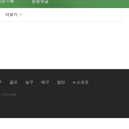
시즌기록
응원댓글
더보기
구
골프
농구
배구
일반
e-스포츠
 약관/정책