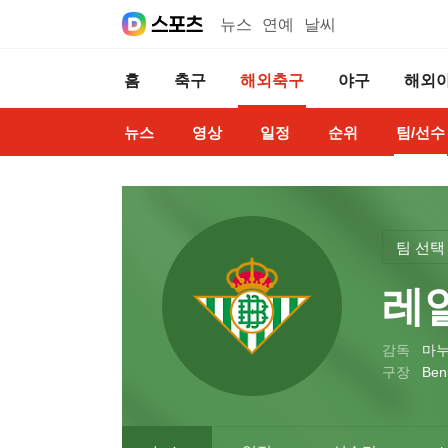
뉴스
연예
날씨
홈
축구
해외축구
야구
해외
뉴스
영상
일정
순위
팀/선수
팀 선택
레
감독
마누
구장
Beni