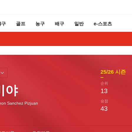
야구
골프
농구
배구
일반
e-스포츠
25/26
시즌
순위
비야
13
승점
on Sanchez Pizjuan
43