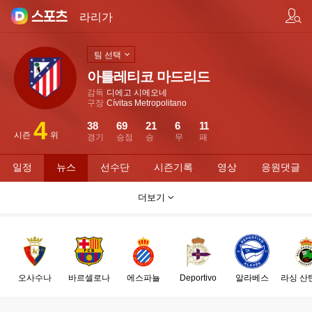
팀/선수 검색
라리가
팀 선택
아틀레티코 마드리드
감독
디에고 시메오네
구장
Cívitas Metropolitano
4
38
69
21
6
11
시즌
위
경기
승점
승
무
패
일정
뉴스
선수단
시즌기록
영상
응원댓글
더보기
오사수나
바르셀로나
에스파뇰
Deportivo
알라베스
라싱 산