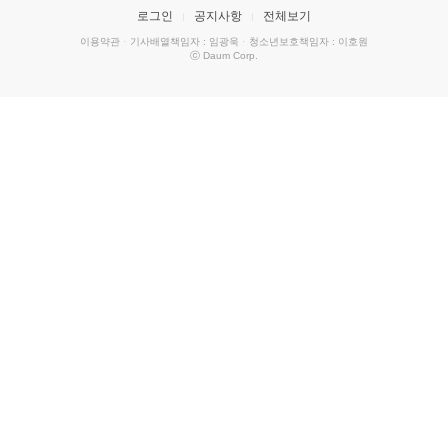
로그인
공지사항
전체보기
이용약관
·
기사배열책임자 : 임광욱
·
청소년보호책임자 : 이호원
ⓒ Daum Corp.