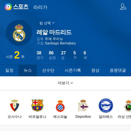
팀/선수 검색
라리가
팀 선택
레알 마드리드
감독
주제 무리뉴
구장
Santiago Bernabeu
2
38
86
27
5
6
시즌
위
경기
승점
승
무
패
일정
뉴스
선수단
시즌기록
영상
응원댓글
더보기
오사수나
바르셀로나
에스파뇰
Deportivo
알라베스
라싱 산