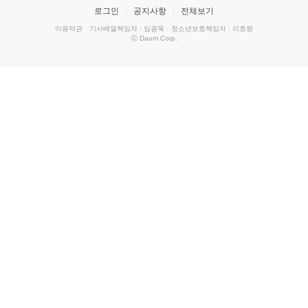
로그인
공지사항
전체보기
이용약관
·
기사배열책임자 : 임광욱
·
청소년보호책임자 : 이호원
ⓒ Daum Corp.