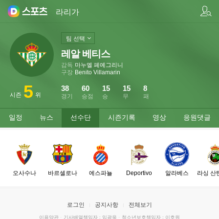
팀/선수 검색
라리가
팀 선택
레알 베티스
감독
마누엘 페예그리니
구장
Benito Villamarin
5
38
60
15
15
8
시즌
위
경기
승점
승
무
패
일정
뉴스
선수단
시즌기록
영상
응원댓글
오사수나
바르셀로나
에스파뇰
Deportivo
알라베스
라싱 산
로그인
공지사항
전체보기
이용약관
·
기사배열책임자 : 임광욱
·
청소년보호책임자 : 이호원