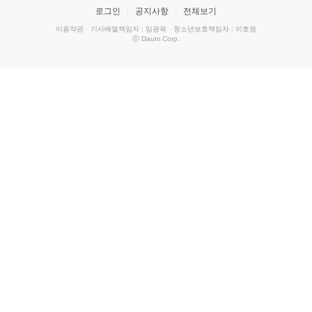
로그인
공지사항
전체보기
이용약관
·
기사배열책임자 : 임광욱
·
청소년보호책임자 : 이호원
ⓒ Daum Corp.