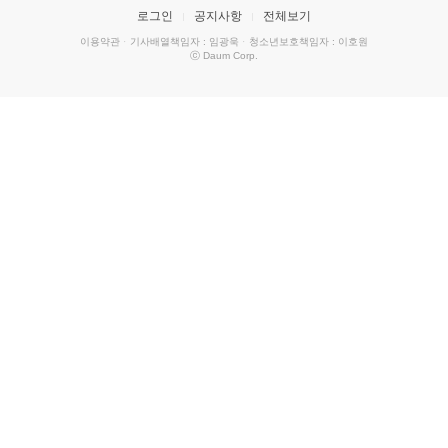
로그인
공지사항
전체보기
이용약관
·
기사배열책임자 : 임광욱
·
청소년보호책임자 : 이호원
ⓒ Daum Corp.