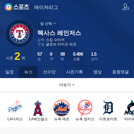
팀/선수 검색
메이저리그
팀 선택
텍사스 레인저스
감독
스킵 슈마커
구장
글로브 라이프 파크
2
57
0
58
0.496
1.5
시즌
위
승
무
패
승률
승차
일정
뉴스
선수단
시즌기록
영상
응원댓글
더보기
LA다저스
LA에인절스
뉴욕 메츠
뉴욕 양키스
디트로이트
마이