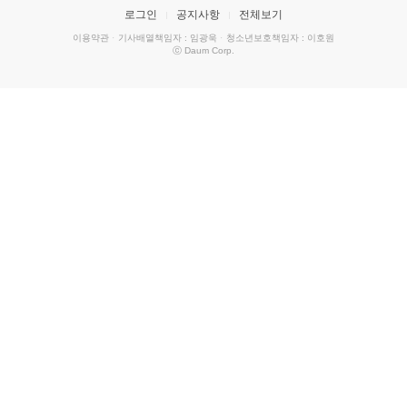
로그인
공지사항
전체보기
이용약관
·
기사배열책임자 : 임광욱
·
청소년보호책임자 : 이호원
ⓒ Daum Corp.