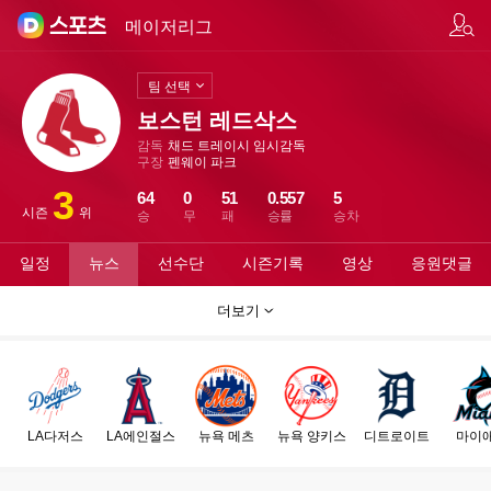
팀/선수 검색
메이저리그
팀 선택
보스턴 레드삭스
감독
채드 트레이시 임시감독
구장
펜웨이 파크
3
64
0
51
0.557
5
시즌
위
승
무
패
승률
승차
일정
뉴스
선수단
시즌기록
영상
응원댓글
더보기
LA다저스
LA에인절스
뉴욕 메츠
뉴욕 양키스
디트로이트
마이