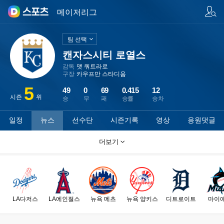
팀/선수 검색
메이저리그
팀 선택
캔자스시티 로열스
감독
맷 쿼트라로
구장
카우프만 스타디움
5
49
0
69
0.415
12
시즌
위
승
무
패
승률
승차
일정
뉴스
선수단
시즌기록
영상
응원댓글
더보기
LA다저스
LA에인절스
뉴욕 메츠
뉴욕 양키스
디트로이트
마이