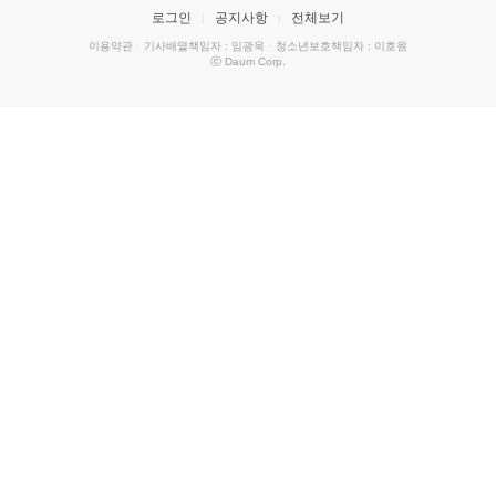
로그인
공지사항
전체보기
이용약관
·
기사배열책임자 : 임광욱
·
청소년보호책임자 : 이호원
ⓒ Daum Corp.