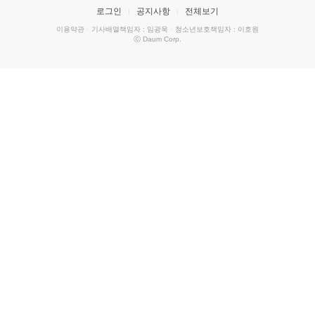
로그인
공지사항
전체보기
이용약관
·
기사배열책임자 : 임광욱
·
청소년보호책임자 : 이호원
ⓒ Daum Corp.