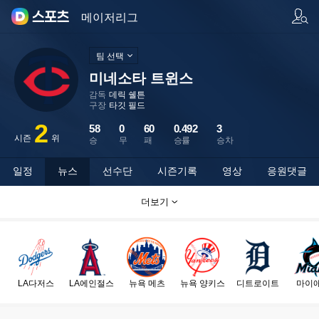
팀/선수 검색
메이저리그
팀 선택
미네소타 트윈스
감독
데릭 쉘튼
구장
타깃 필드
2
58
0
60
0.492
3
시즌
위
승
무
패
승률
승차
일정
뉴스
선수단
시즌기록
영상
응원댓글
더보기
LA다저스
LA에인절스
뉴욕 메츠
뉴욕 양키스
디트로이트
마이