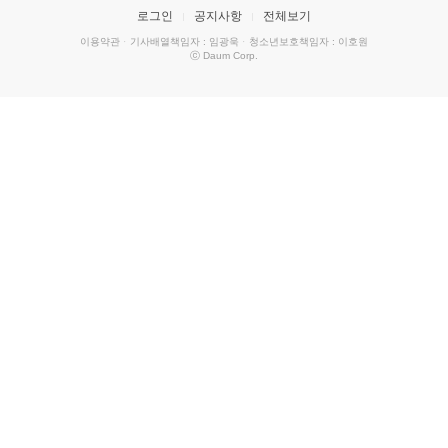
로그인
공지사항
전체보기
이용약관
·
기사배열책임자 : 임광욱
·
청소년보호책임자 : 이호원
ⓒ Daum Corp.