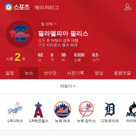
팀/선수 검색
메이저리그
팀 선택
필라델피아 필리스
감독
돈 매팅리 감독 대행
구장
시티즌스 뱅크 파크
2
62
0
55
0.530
8.5
시즌
위
승
무
패
승률
승차
일정
뉴스
선수단
시즌기록
영상
응원댓글
더보기
LA다저스
LA에인절스
뉴욕 메츠
뉴욕 양키스
디트로이트
마이