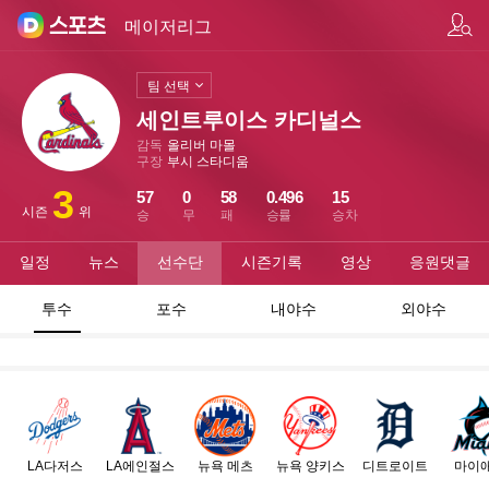
팀/선수 검색
메이저리그
팀 선택
세인트루이스 카디널스
감독
올리버 마몰
구장
부시 스타디움
3
57
0
58
0.496
15
시즌
위
승
무
패
승률
승차
일정
뉴스
선수단
시즌기록
영상
응원댓글
투수
포수
내야수
외야수
LA다저스
LA에인절스
뉴욕 메츠
뉴욕 양키스
디트로이트
마이