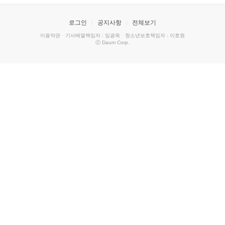
로그인
공지사항
전체보기
이용약관
·
기사배열책임자 : 임광욱
·
청소년보호책임자 : 이호원
ⓒ Daum Corp.