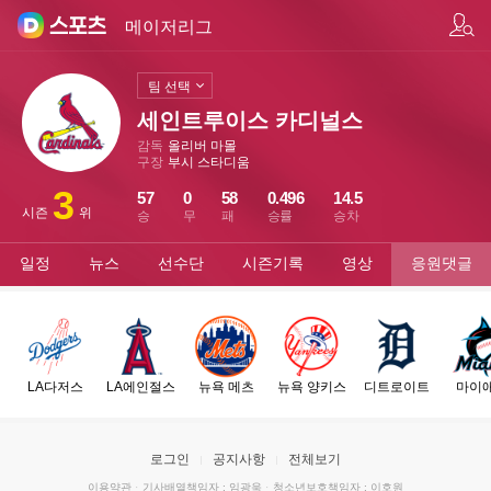
팀/선수 검색
메이저리그
팀 선택
세인트루이스 카디널스
감독
올리버 마몰
구장
부시 스타디움
3
57
0
58
0.496
14.5
시즌
위
승
무
패
승률
승차
일정
뉴스
선수단
시즌기록
영상
응원댓글
LA다저스
LA에인절스
뉴욕 메츠
뉴욕 양키스
디트로이트
마이
로그인
공지사항
전체보기
이용약관
·
기사배열책임자 : 임광욱
·
청소년보호책임자 : 이호원