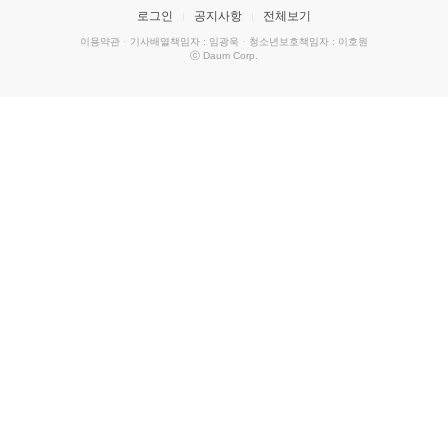
로그인
공지사항
전체보기
이용약관
·
기사배열책임자 : 임광욱
·
청소년보호책임자 : 이호원
ⓒ Daum Corp.