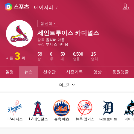
팀/선수 검색
메이저리그
팀 선택
세인트루이스 카디널스
감독
올리버 마몰
구장
부시 스타디움
3
59
0
59
0.500
15
시즌
위
승
무
패
승률
승차
일정
뉴스
선수단
시즌기록
영상
응원댓글
더보기
LA다저스
LA에인절스
뉴욕 메츠
뉴욕 양키스
디트로이트
마이