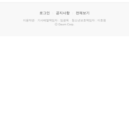
로그인
공지사항
전체보기
이용약관
·
기사배열책임자 : 임광욱
·
청소년보호책임자 : 이호원
ⓒ Daum Corp.