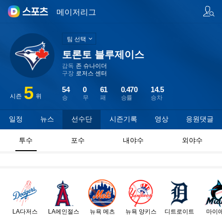
팀/선수 검색
메이저리그
팀 선택
토론토 블루제이스
감독
존 슈나이더
구장
로저스 센터
5
54
0
61
0.470
14.5
시즌
위
승
무
패
승률
승차
일정
뉴스
선수단
시즌기록
영상
응원댓글
투수
포수
내야수
외야수
LA다저스
LA에인절스
뉴욕 메츠
뉴욕 양키스
디트로이트
마이