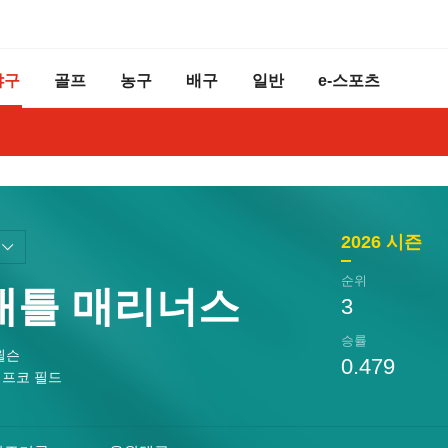
야구
골프
농구
배구
일반
e-스포츠
2026
시즌
순위
애틀 매리너스
3
승률
윌슨
0.479
프코 필드