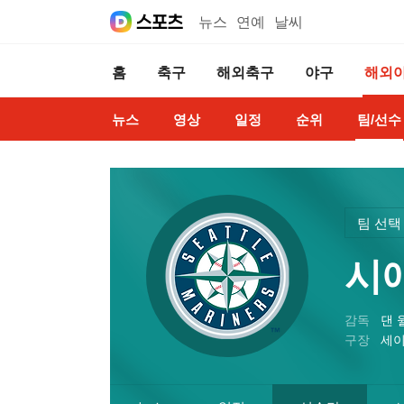
뉴스
연예
날씨
홈
축구
해외축구
야구
해외
뉴스
영상
일정
순위
팀/선수
팀 선택
시
감독
댄 
구장
세이