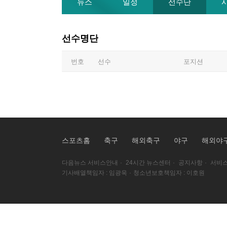
뉴스
일정
선수단
선수명단
번호
선수
포지션
스포츠홈
축구
해외축구
야구
해외야
다음뉴스 서비스안내
·
24시간 뉴스센터
·
공지사항
·
서비스
기사배열책임자 : 임광욱
·
청소년보호책임자 : 이호원