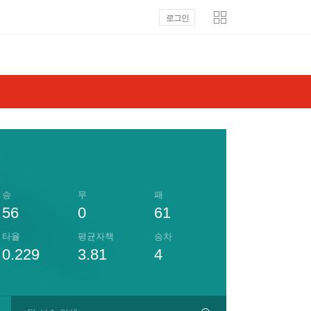
로그인
승
무
패
56
0
61
타율
평균자책
승차
0.229
3.81
4