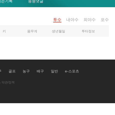
시즌기록
응원댓글
투수
내야수
외야수
포수
키
몸무게
생년월일
투타정보
구
골프
농구
배구
일반
e-스포츠
 약관/정책