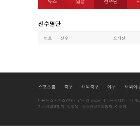
뉴스
일정
선수단
선수명단
번호
선수
포지션
스포츠홈
축구
해외축구
야구
해외야
다음뉴스 서비스안내
·
24시간 뉴스센터
·
공지사항
·
서비스
기사배열책임자 : 임광욱
·
청소년보호책임자 : 이호원