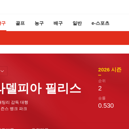
야구
골프
농구
배구
일반
e-스포츠
2026
시즌
순위
라델피아 필리스
2
승률
매팅리 감독 대행
0.530
즌스 뱅크 파크