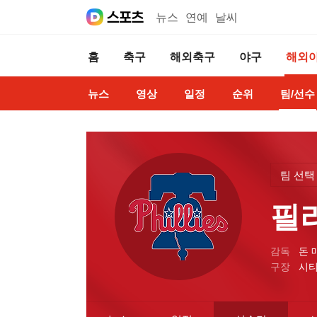
뉴스
연예
날씨
홈
축구
해외축구
야구
해외
뉴스
영상
일정
순위
팀/선수
팀 선택
필
감독
돈 
구장
시티