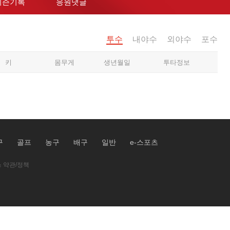
시즌기록
응원댓글
투수
내야수
외야수
포수
키
몸무게
생년월일
투타정보
구
골프
농구
배구
일반
e-스포츠
 약관/정책