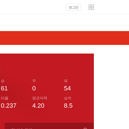
로그인
승
무
패
61
0
54
타율
평균자책
승차
0.237
4.20
8.5