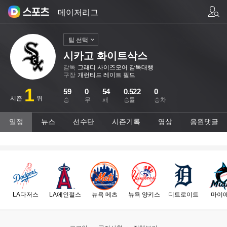
팀/선수 검색
메이저리그
팀 선택
시카고 화이트삭스
감독
그래디 사이즈모어 감독대행
구장
개런티드 레이트 필드
1
59
0
54
0.522
0
시즌
위
승
무
패
승률
승차
일정
뉴스
선수단
시즌기록
영상
응원댓글
LA다저스
LA에인절스
뉴욕 메츠
뉴욕 양키스
디트로이트
마이