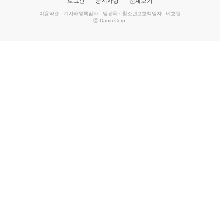
로그인
공지사항
전체보기
이용약관
·
기사배열책임자 : 임광욱
·
청소년보호책임자 : 이호원
ⓒ Daum Corp.