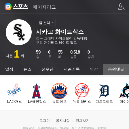
팀/선수 검색
메이저리그
팀 선택
시카고 화이트삭스
감독
그래디 사이즈모어 감독대행
구장
개런티드 레이트 필드
1
59
0
55
0.518
0
시즌
위
승
무
패
승률
승차
일정
뉴스
선수단
시즌기록
영상
응원댓글
LA다저스
LA에인절스
뉴욕 메츠
뉴욕 양키스
디트로이트
마이
로그인
공지사항
전체보기
이용약관
·
기사배열책임자 : 임광욱
·
청소년보호책임자 : 이호원