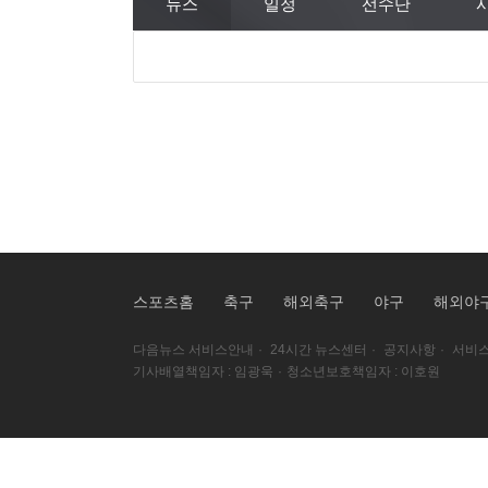
뉴스
일정
선수단
스포츠홈
축구
해외축구
야구
해외야
다음뉴스 서비스안내
·
24시간 뉴스센터
·
공지사항
·
서비스
기사배열책임자 : 임광욱
·
청소년보호책임자 : 이호원