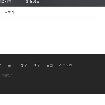
시즌기록
응원댓글
더보기
구
골프
농구
배구
일반
e-스포츠
 약관/정책