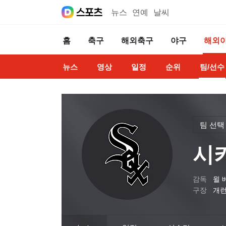
뉴스
연예
날씨
홈
축구
해외축구
야구
해외
뉴스
영상
일정
순위
팀/선수
팀 선택
시
감독
윌 
구장
개런