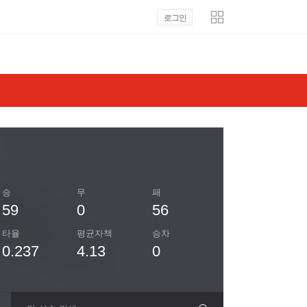
로그인
승
무
패
59
0
56
타율
평균자책
승차
0.237
4.13
0