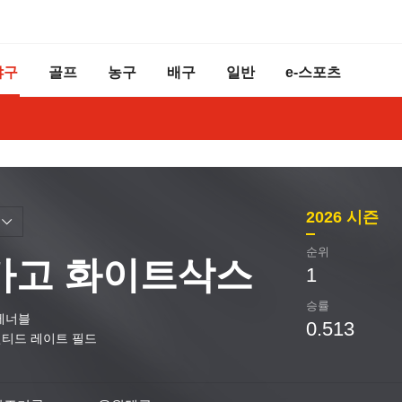
야구
골프
농구
배구
일반
e-스포츠
2026
시즌
순위
카고 화이트삭스
1
승률
베너블
0.513
티드 레이트 필드