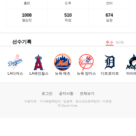
홈런
도루
안타
1008
510
674
탈삼진
득점
실점
선수기록
투수
타자
LA다저스
LA에인절스
뉴욕 메츠
뉴욕 양키스
디트로이트
마이
로그인
공지사항
전체보기
이용약관
·
기사배열책임자 : 임광욱
·
청소년보호책임자 : 이호원
ⓒ Daum Corp.