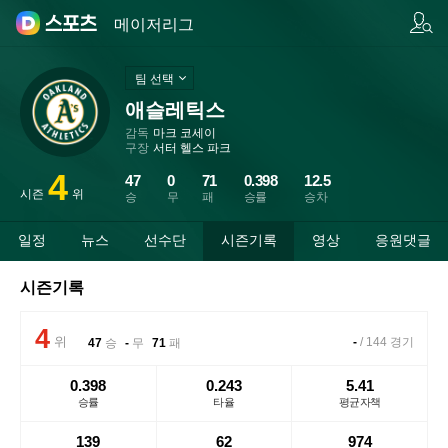
팀/선수 검색
메이저리그
팀 선택
애슬레틱스
감독
마크 코세이
구장
서터 헬스 파크
4
47
0
71
0.398
12.5
시즌
위
승
무
패
승률
승차
일정
뉴스
선수단
시즌기록
영상
응원댓글
시즌기록
4
위
-
/
144
경기
47
승
-
무
71
패
0.398
0.243
5.41
승률
타율
평균자책
139
62
974