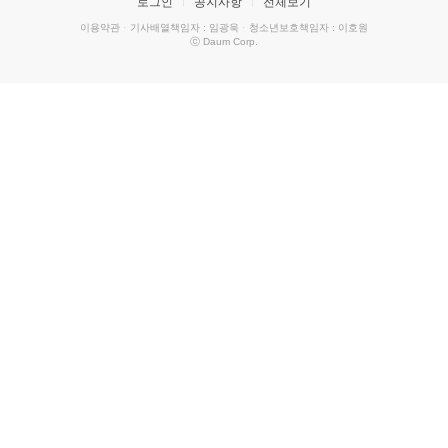
로그인
공지사항
전체보기
이용약관
·
기사배열책임자 : 임광욱
·
청소년보호책임자 : 이호원
ⓒ Daum Corp.