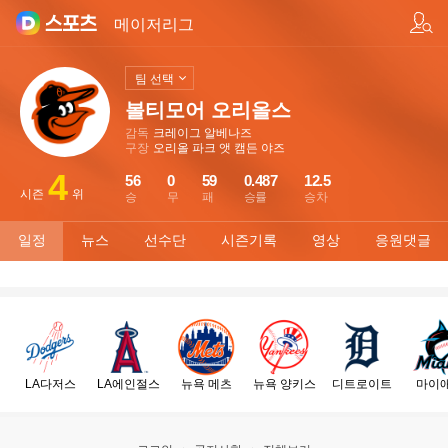
팀/선수 검색
메이저리그
팀 선택
볼티모어 오리올스
감독
크레이그 알베나즈
구장
오리올 파크 앳 캠든 야즈
4
56
0
59
0.487
12.5
시즌
위
승
무
패
승률
승차
일정
뉴스
선수단
시즌기록
영상
응원댓글
LA다저스
LA에인절스
뉴욕 메츠
뉴욕 양키스
디트로이트
마이