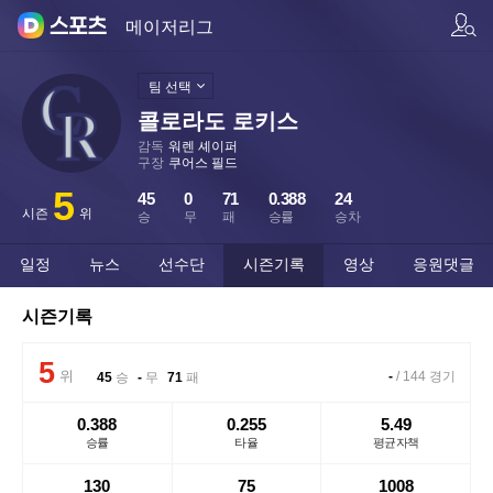
팀/선수 검색
메이저리그
팀 선택
콜로라도 로키스
감독
워렌 셰이퍼
구장
쿠어스 필드
5
45
0
71
0.388
24
시즌
위
승
무
패
승률
승차
일정
뉴스
선수단
시즌기록
영상
응원댓글
시즌기록
5
위
-
/
144
경기
45
승
-
무
71
패
0.388
0.255
5.49
승률
타율
평균자책
130
75
1008