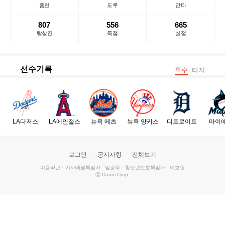
홈런
도루
안타
807
556
665
탈삼진
득점
실점
선수기록
투수
타자
LA다저스
LA에인절스
뉴욕 메츠
뉴욕 양키스
디트로이트
마이
로그인
공지사항
전체보기
이용약관
·
기사배열책임자 : 임광욱
·
청소년보호책임자 : 이호원
ⓒ Daum Corp.