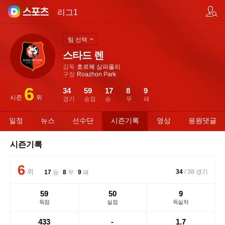
팀/선수 검색
리그1
팀 선택
스타드 렌
감독
호르헤 삼파올리
구장
Roazhon Park
6
34
59
17
8
9
시즌
위
경기
승점
승
무
패
일정
뉴스
선수단
시즌기록
영상
응원댓글
시즌기록
6
위
34
/
38
경기
17
승
8
무
9
패
59
50
9
득점
실점
득실차
433
-
1.7