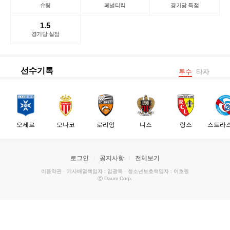
슈팅
페널티킥
경기당 득점
1.5
경기당 실점
선수기록
투수
타자
오세르
모나코
로리앙
니스
랑스
스트라
로그인
공지사항
전체보기
이용약관
·
기사배열책임자 : 임광욱
·
청소년보호책임자 : 이호원
ⓒ Daum Corp.