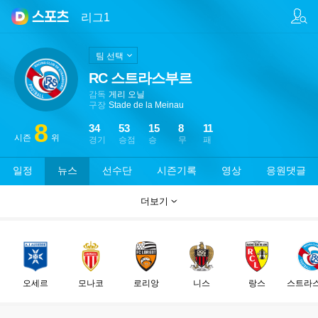
팀/선수 검색
리그1
팀 선택
RC 스트라스부르
감독
게리 오닐
구장
Stade de la Meinau
8
34
53
15
8
11
시즌
위
경기
승점
승
무
패
일정
뉴스
선수단
시즌기록
영상
응원댓글
더보기
오세르
모나코
로리앙
니스
랑스
스트라