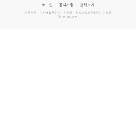
로그인
공지사항
전체보기
이용약관
·
기사배열책임자 : 임광욱
·
청소년보호책임자 : 이호원
ⓒ Daum Corp.