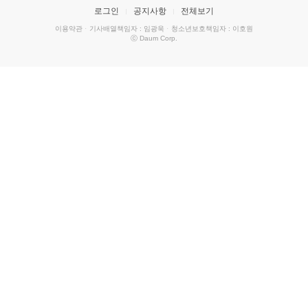
로그인
공지사항
전체보기
이용약관
·
기사배열책임자 : 임광욱
·
청소년보호책임자 : 이호원
ⓒ Daum Corp.