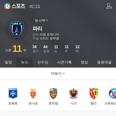
팀/선수 검색
리그1
팀 선택
파리
감독
리엄 로제니어
구장
스타드 장부앵
11
34
44
11
11
12
시즌
위
경기
승점
승
무
패
일정
뉴스
선수단
시즌기록
영상
응원댓글
더보기
오세르
모나코
로리앙
니스
랑스
스트라