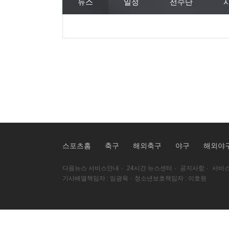
뉴스
일정
선수단
스포츠홈
축구
해외축구
야구
해외야
다음뉴스 서비스안내
·
24시간 뉴스센터
·
공지사항
·
서비스
기사배열책임자 : 임광욱
·
청소년보호책임자 : 이호원