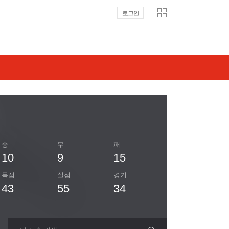
로그인
승
무
패
10
9
15
득점
실점
경기
43
55
34