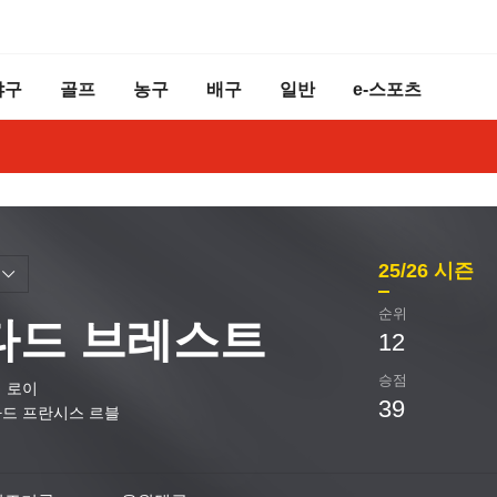
야구
골프
농구
배구
일반
e-스포츠
25/26
시즌
순위
타드 브레스트
12
승점
 로이
39
드 프란시스 르블