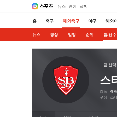
뉴스
연예
날씨
홈
축구
해외축구
야구
해외
뉴스
영상
일정
순위
팀/선수
팀 선택
스
감독
에릭
구장
스타