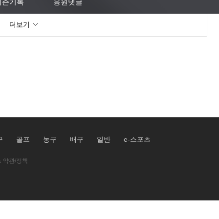
시즌기록
응원댓글
더보기
구
골프
농구
배구
일반
e-스포츠
 약관/정책