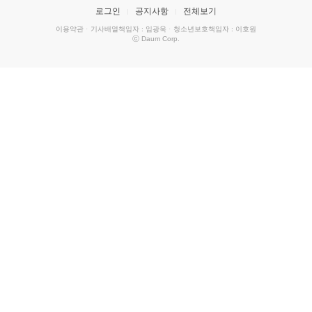
로그인
공지사항
전체보기
이용약관
·
기사배열책임자 : 임광욱
·
청소년보호책임자 : 이호원
ⓒ Daum Corp.