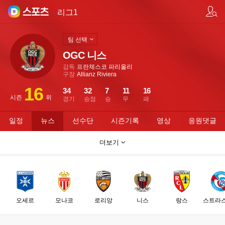
팀/선수 검색
리그1
팀 선택
OGC 니스
감독
프란체스코 파리올리
구장
Allianz Riviera
16
34
32
7
11
16
시즌
위
경기
승점
승
무
패
일정
뉴스
선수단
시즌기록
영상
응원댓글
더보기
오세르
모나코
로리앙
니스
랑스
스트라