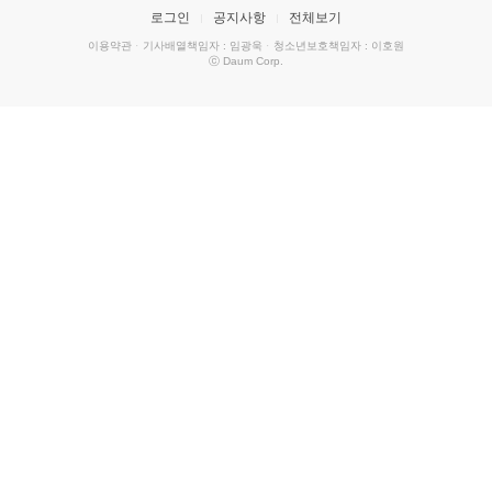
로그인
공지사항
전체보기
이용약관
·
기사배열책임자 : 임광욱
·
청소년보호책임자 : 이호원
ⓒ Daum Corp.