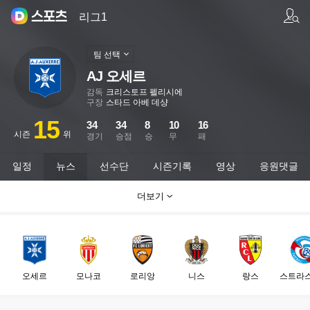
팀/선수 검색
리그1
팀 선택
AJ 오세르
감독
크리스토프 펠리시에
구장
스타드 아베 데샹
15
34
34
8
10
16
시즌
위
경기
승점
승
무
패
일정
뉴스
선수단
시즌기록
영상
응원댓글
더보기
오세르
모나코
로리앙
니스
랑스
스트라