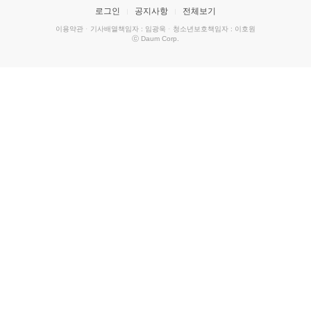
로그인
공지사항
전체보기
이용약관
·
기사배열책임자 : 임광욱
·
청소년보호책임자 : 이호원
ⓒ Daum Corp.