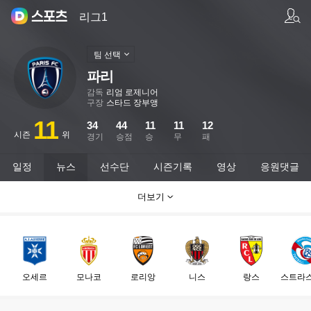
팀/선수 검색
리그1
팀 선택
파리
감독
리엄 로제니어
구장
스타드 장부앵
11
34
44
11
11
12
시즌
위
경기
승점
승
무
패
일정
뉴스
선수단
시즌기록
영상
응원댓글
더보기
오세르
모나코
로리앙
니스
랑스
스트라