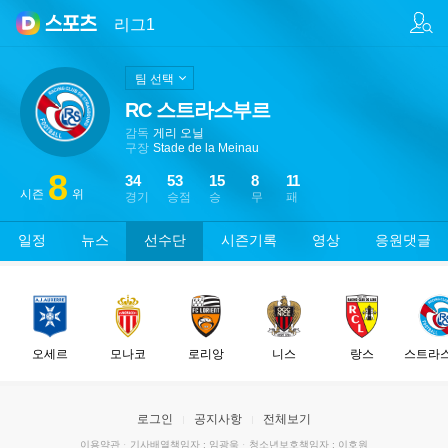
팀/선수 검색
리그1
팀 선택
RC 스트라스부르
감독
게리 오닐
구장
Stade de la Meinau
8
34
53
15
8
11
시즌
위
경기
승점
승
무
패
일정
뉴스
선수단
시즌기록
영상
응원댓글
오세르
모나코
로리앙
니스
랑스
스트라
로그인
공지사항
전체보기
이용약관
·
기사배열책임자 : 임광욱
·
청소년보호책임자 : 이호원