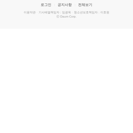
로그인
공지사항
전체보기
이용약관
·
기사배열책임자 : 임광욱
·
청소년보호책임자 : 이호원
ⓒ Daum Corp.