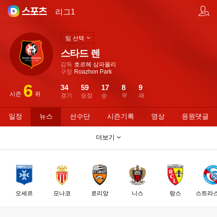
팀/선수 검색
리그1
팀 선택
스타드 렌
감독
호르헤 삼파올리
구장
Roazhon Park
6
34
59
17
8
9
시즌
위
경기
승점
승
무
패
일정
뉴스
선수단
시즌기록
영상
응원댓글
더보기
오세르
모나코
로리앙
니스
랑스
스트라