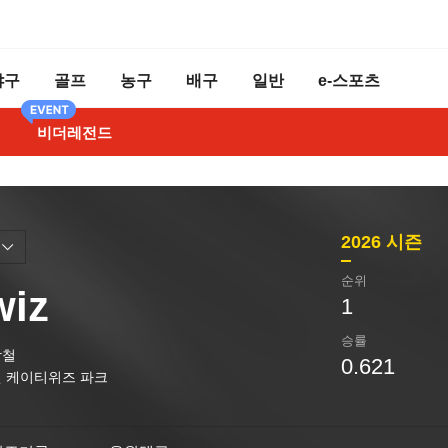
야구
골프
농구
배구
일반
e-스포츠
비더레전드
2026
시즌
순위
wiz
1
승률
강철
0.621
 케이티위즈 파크