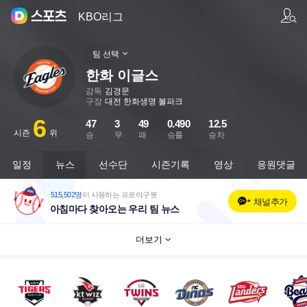
팀/선수 검색
KBO리그
팀 선택
한화 이글스
감독
김경문
구장
대전 한화생명 볼파크
6
47
3
49
0.490
12.5
시즌
위
승
무
패
승률
승차
일정
뉴스
선수단
시즌기록
영상
응원댓글
515,502명
이 사용하는 프로야구봇
채널추가
아침마다 찾아오는 우리 팀 뉴스
더보기