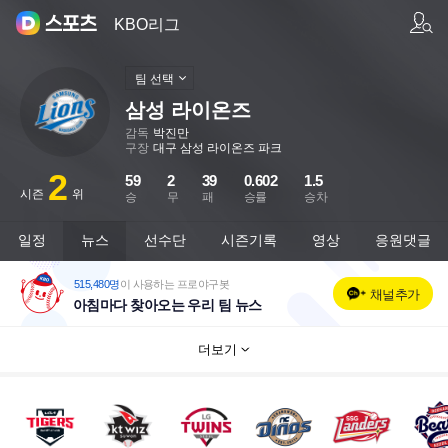
팀/선수 검색
KBO리그
팀 선택
삼성 라이온즈
감독
박진만
구장
대구 삼성 라이온즈 파크
2
59
2
39
0.602
1.5
시즌
위
승
무
패
승률
승차
일정
뉴스
선수단
시즌기록
영상
응원댓글
515,480명
이 사용하는 프로야구봇
채널추가
아침마다 찾아오는 우리 팀 뉴스
더보기