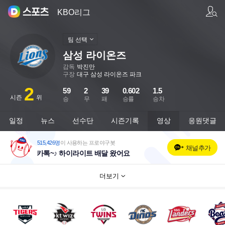
팀/선수 검색
KBO리그
팀 선택
삼성 라이온즈
감독
박진만
구장
대구 삼성 라이온즈 파크
2
59
2
39
0.602
1.5
시즌
위
승
무
패
승률
승차
일정
뉴스
선수단
시즌기록
영상
응원댓글
515,426명
이 사용하는 프로야구봇
채널추가
카톡~♪ 하이라이트 배달 왔어요
더보기