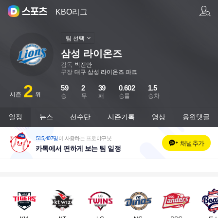
팀/선수 검색
KBO리그
팀 선택
삼성 라이온즈
감독
박진만
구장
대구 삼성 라이온즈 파크
2
59
2
39
0.602
1.5
시즌
위
승
무
패
승률
승차
일정
뉴스
선수단
시즌기록
영상
응원댓글
515,407명
이 사용하는 프로야구봇
채널추가
카톡에서 편하게 보는 팀 일정