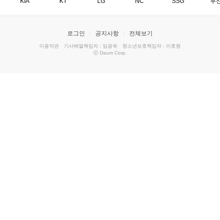
KIA
KT
LG
NC
SSG
두
로그인
공지사항
전체보기
이용약관
·
기사배열책임자 : 임광욱
·
청소년보호책임자 : 이호원
ⓒ Daum Corp.