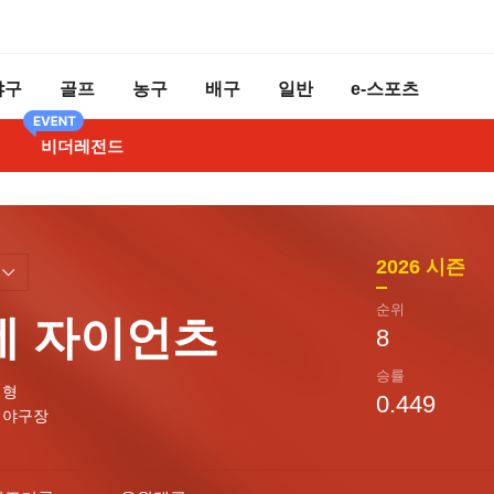
야구
골프
농구
배구
일반
e-스포츠
비더레전드
2026
시즌
순위
데 자이언츠
8
승률
태형
0.449
직야구장