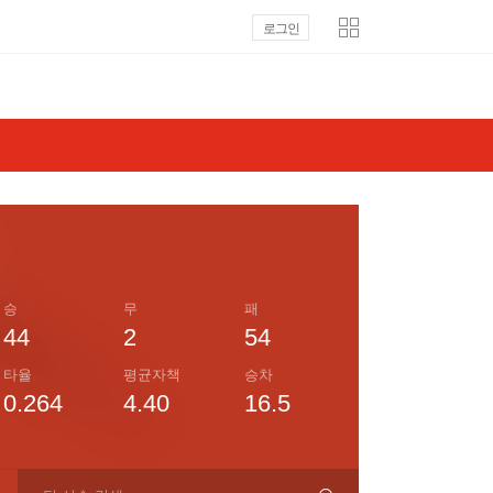
로그인
승
무
패
44
2
54
타율
평균자책
승차
0.264
4.40
16.5