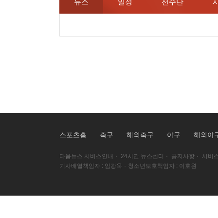
뉴스
일정
선수단
스포츠홈
축구
해외축구
야구
해외야
다음뉴스 서비스안내
·
24시간 뉴스센터
·
공지사항
·
서비스
기사배열책임자 : 임광욱
·
청소년보호책임자 : 이호원