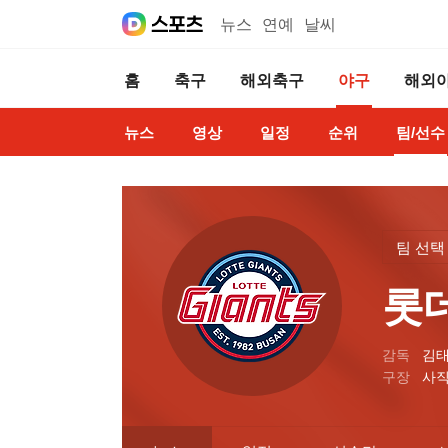
뉴스
연예
날씨
홈
축구
해외축구
야구
해외
뉴스
영상
일정
순위
팀/선수
팀 선택
롯
감독
김
구장
사