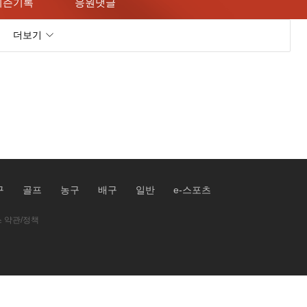
시즌기록
응원댓글
더보기
구
골프
농구
배구
일반
e-스포츠
 약관/정책