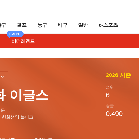
야구
골프
농구
배구
일반
e-스포츠
비더레전드
2026
시즌
순위
화 이글스
6
승률
경문
0.490
 한화생명 볼파크