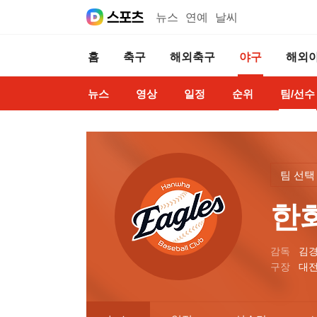
뉴스
연예
날씨
홈
축구
해외축구
야구
해외
뉴스
영상
일정
순위
팀/선수
팀 선택
한
감독
김
구장
대전