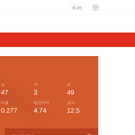
로그인
승
무
패
47
3
49
타율
평균자책
승차
0.277
4.74
12.5