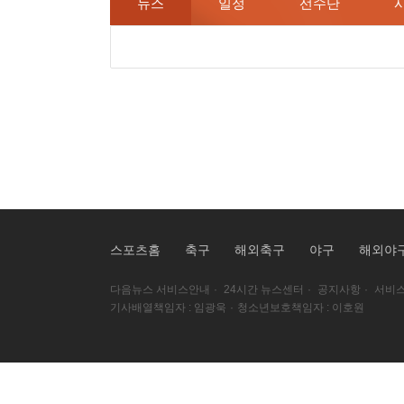
뉴스
일정
선수단
스포츠홈
축구
해외축구
야구
해외야
다음뉴스 서비스안내
·
24시간 뉴스센터
·
공지사항
·
서비스
기사배열책임자 : 임광욱
·
청소년보호책임자 : 이호원