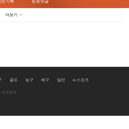
시즌기록
응원댓글
더보기
구
골프
농구
배구
일반
e-스포츠
 약관/정책