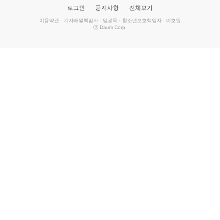
로그인
공지사항
전체보기
이용약관
·
기사배열책임자 : 임광욱
·
청소년보호책임자 : 이호원
ⓒ Daum Corp.