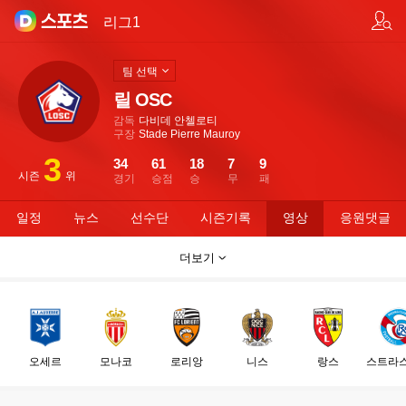
팀/선수 검색
리그1
팀 선택
릴 OSC
감독
다비데 안첼로티
구장
Stade Pierre Mauroy
3
34
61
18
7
9
시즌
위
경기
승점
승
무
패
일정
뉴스
선수단
시즌기록
영상
응원댓글
더보기
오세르
모나코
로리앙
니스
랑스
스트라