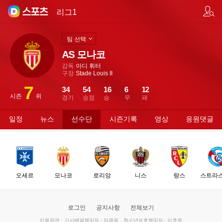
팀/선수 검색
리그1
팀 선택
AS 모나코
감독
아디 휘터
구장
Stade Louis II
7
34
54
16
6
12
시즌
위
경기
승점
승
무
패
일정
뉴스
선수단
시즌기록
영상
응원댓글
오세르
모나코
로리앙
니스
랑스
스트라
로그인
공지사항
전체보기
이용약관
·
기사배열책임자 : 임광욱
·
청소년보호책임자 : 이호원