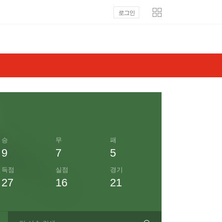
로그인
승
무
패
9
7
5
득점
실점
경기
27
16
21