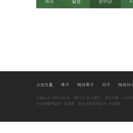
뉴스
일정
선수단
스포츠홈
축구
해외축구
야구
해외야
다음뉴스 서비스안내
·
24시간 뉴스센터
·
공지사항
·
서비스
기사배열책임자 : 임광욱
·
청소년보호책임자 : 이호원