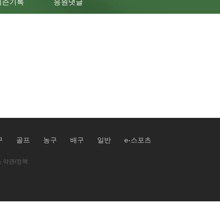
시즌기록
응원댓글
구
골프
농구
배구
일반
e-스포츠
 약관/정책