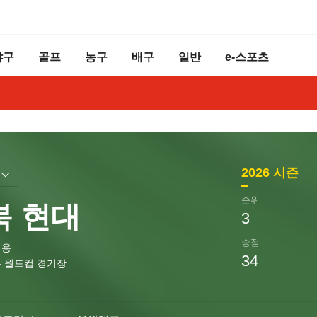
야구
골프
농구
배구
일반
e-스포츠
2026
시즌
순위
북 현대
3
승점
정용
34
 월드컵 경기장