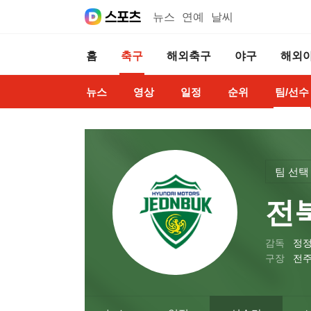
뉴스
연예
날씨
홈
축구
해외축구
야구
해외
뉴스
영상
일정
순위
팀/선수
팀 선택
전
감독
정
구장
전주