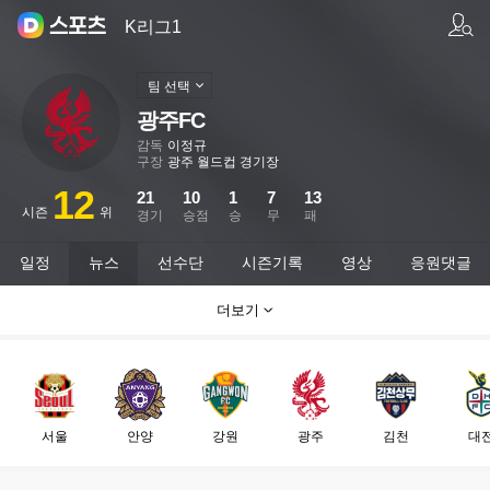
팀/선수 검색
K리그1
팀 선택
광주FC
감독
이정규
구장
광주 월드컵 경기장
12
21
10
1
7
13
시즌
위
경기
승점
승
무
패
일정
뉴스
선수단
시즌기록
영상
응원댓글
더보기
서울
안양
강원
광주
김천
대