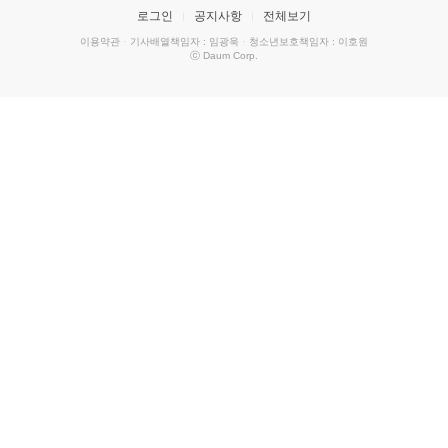
로그인
공지사항
전체보기
이용약관
·
기사배열책임자 : 임광욱
·
청소년보호책임자 : 이호원
ⓒ Daum Corp.