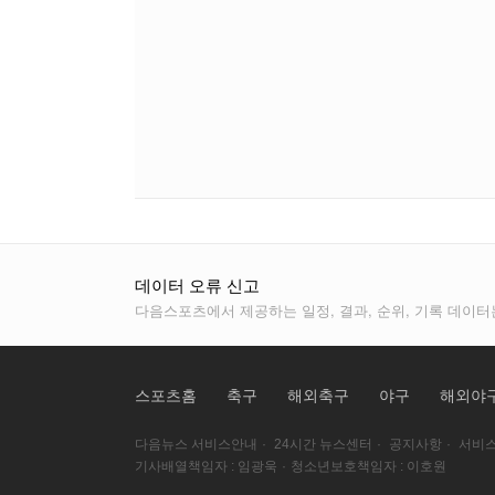
데이터 오류 신고
다음스포츠에서 제공하는 일정, 결과, 순위, 기록 데이터
스포츠홈
축구
해외축구
야구
해외야
다음뉴스 서비스안내
·
24시간 뉴스센터
·
공지사항
·
서비스
기사배열책임자 : 임광욱
·
청소년보호책임자 : 이호원