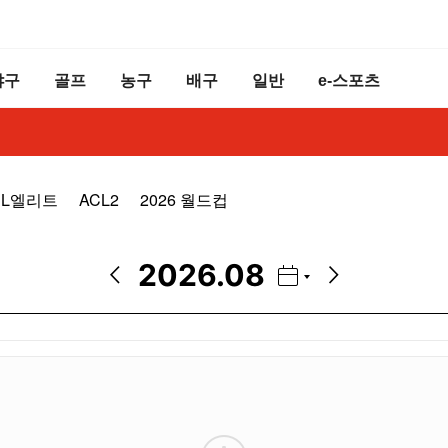
야구
골프
농구
배구
일반
e-스포츠
CL엘리트
ACL2
2026 월드컵
2026.08