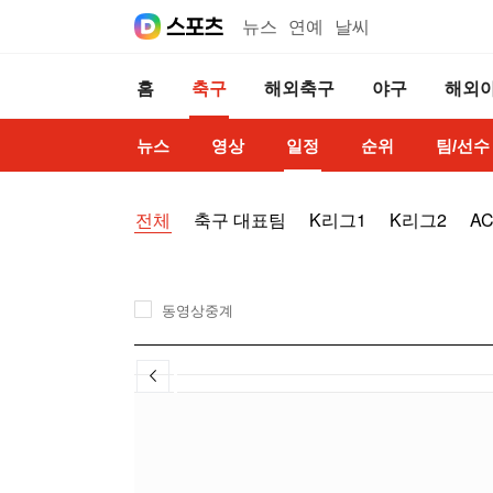
뉴스
연예
날씨
홈
축구
해외축구
야구
해외
뉴스
영상
일정
순위
팀/선수
전체
축구 대표팀
K리그1
K리그2
A
동영상중계